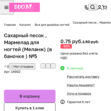
Сахарный песок , Мармел
Главная
Каталог
Все для дизайна ногтей
Сахарный песок ,
0.75 руб.
Мармелад для
1.50 руб.
-50%
ногтей (Меланж) (в
Цена указана без учета
баночке ) №5
НДС
0
Нет отзывов
В наличии
Арт.
14902
Рассчитать доставку
Нашли дешевле?
Хочу в подарок
В корзину
Гарантия 5 лет
Купить в 1 клик